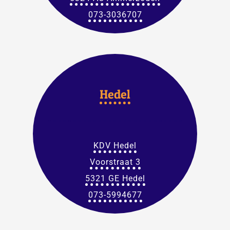
073-3036707
Hedel
KDV Hedel
Voorstraat 3
5321 GE Hedel
073-5994677