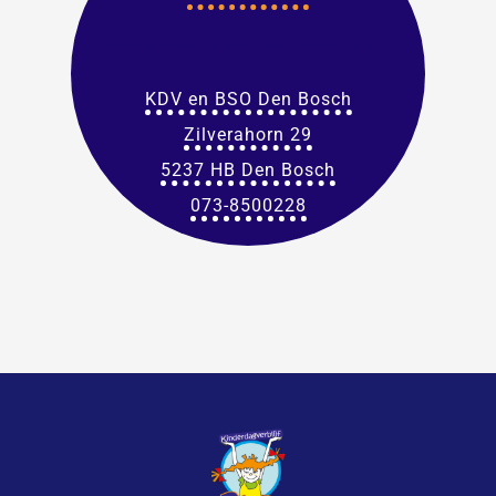
KDV en BSO Den Bosch
Zilverahorn 29
5237 HB Den Bosch
073-8500228