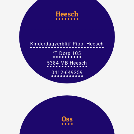
Heesch
Kinderdagverblijf Pippi Heesch
‘T Dorp 105
5384 MB Heesch
0412-649259
Oss