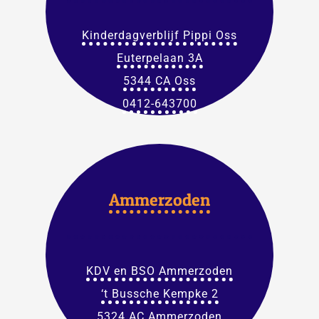
Kinderdagverblijf Pippi Oss
Euterpelaan 3A
5344 CA Oss
0412-643700
Ammerzoden
KDV en BSO Ammerzoden
‘t Bussche Kempke 2
5324 AC Ammerzoden