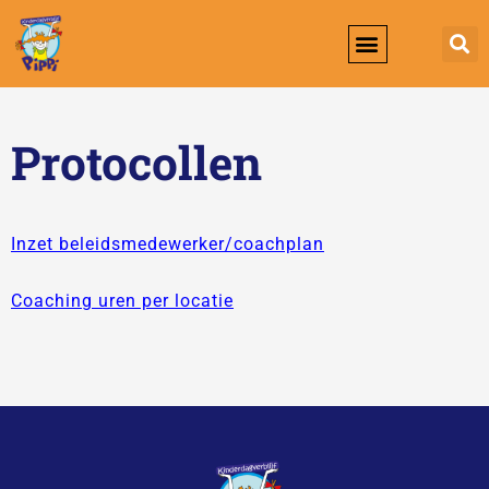
Werken Bij KDV Pippi
Protocollen
Inzet beleidsmedewerker/coachplan
Coaching uren per locatie