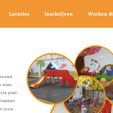
Locaties
Inschrijven
Werken Bi
rtrouwd
om weer
iste plek!
j hebben
om jouw