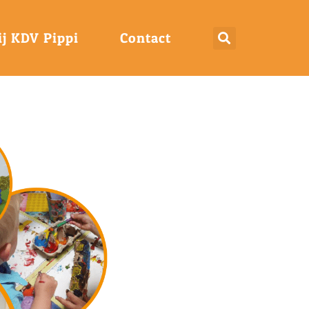
j KDV Pippi
Contact