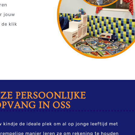
ren
r jouw
 de klik
ZE PERSOONLIJKE
PVANG IN OSS
 kindje de ideale plek om al op jonge leeftijd met
drempelige manier leren ze om rekening te houden